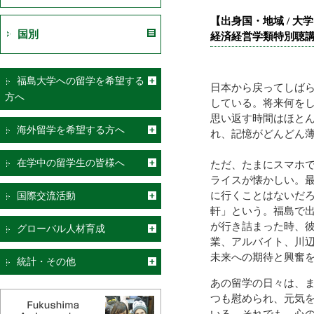
【
出身国・地域 / 大
国別
経済経営学類特別聴
福島大学への留学を希望する
日本から戻ってしば
方へ
している。将来何を
思い返す時間はほと
海外留学を希望する方へ
れ、記憶がどんどん
在学中の留学生の皆様へ
ただ、たまにスマホ
ライスが懐かしい。
に行くことはないだ
国際交流活動
軒」という。福島で
が行き詰まった時、
グローバル人材育成
業、アルバイト、川
未来への期待と興奮
統計・その他
あの留学の日々は、
つも慰められ、元気