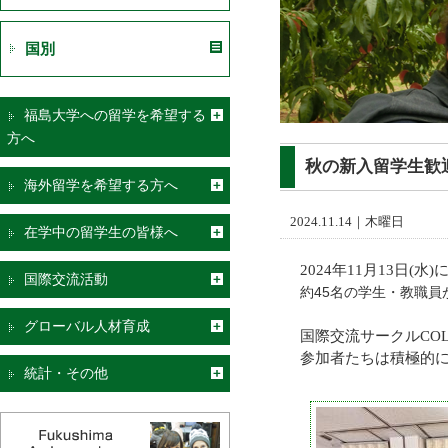
国別
福島大学への留学を希望する
方へ
秋の新入留学生歓
海外留学を希望する方へ
2024.11.14｜木曜日
在学中の留学生の皆様へ
2024年11月13日
国際交流活動
約45名の学生・教職員
グローバル人材育成
国際交流サークルCO
参加者たちは積極的
統計・その他