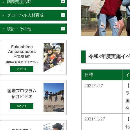
国際交流活動
グローバル人材育成
統計・その他
令和3年度実施イ
日時
イ
2022/1/27
【
ラ
国
名
2021/11/27
【
化