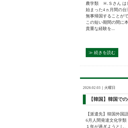
農学類 Ｈ.Ｓさん は
始まった4ヵ月間の台
無事帰国することが
この短い期間の間に
貴重な経験を...
≫ 続きを読む
2026.02.03｜火曜日
【韓国】韓国での
【派遣先】韓国外国語大
6月人間発達文化学類
１年が過ぎようとし