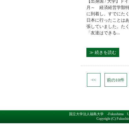
【出身国 / 大学】ドイ
月～ 経済経営学類特
に到着し、すでにた
日本に行ったことは
張していました。た
「友達はできる...
≫ 続きを読む
<<
前の10件
国立大学法人福島大学 -Fukushima Un
Copyright (C) Fukushim